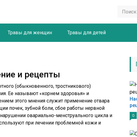
Травы для женщин
Травы для детей
ение и рецепты
отного (обыкновенного, тростникового)
ия. Ее называют «корнем здоровья» и
На
нием этого мнения служит
применение отвара
ре
ии почек, зубной боли, сбое работы нервной
 нарушении овариально-менструального цикла и
0
используют при лечении проблемной кожи и