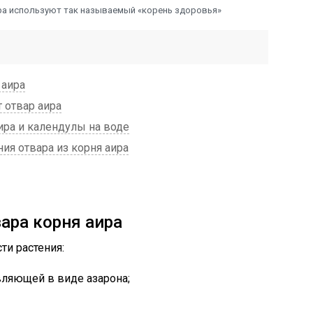
ра используют так называемый «корень здоровья»
 аира
 отвар аира
ира и календулы на воде
я отвара из корня аира
ара корня аира
и растения:
вляющей в виде азарона;