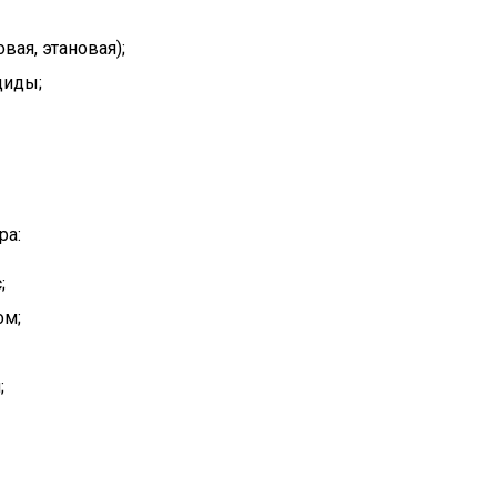
вая, этановая);
циды;
ра:
;
ом;
;