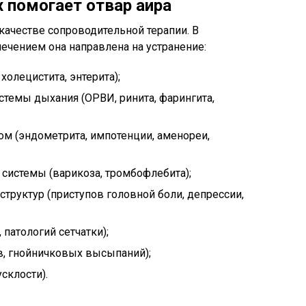
х помогает отвар аира
качестве сопроводительной терапии. В
ечением она направлена на устранение:
холецистита, энтерита);
темы дыхания (ОРВИ, ринита, фарингита,
м (эндометрита, импотенции, аменореи,
системы (варикоза, тромбофлебита);
труктур (приступов головной боли, депрессии,
 патологий сетчатки);
, гнойничковых высыпаний);
склости).