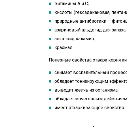
витамины А и С;
кислоты (гексадекановая, пентано
природные антибиотики — фитон
азариновый альдегид для запаха;
алкалоид каламин;
крахмал.
Полезные свойства отвара корня аи
снимает воспалительный процесс
обладает тонизирующим эффект
выводит желчь из организма;
обладает мочегонным действием
имеет отхаркивающее свойство.