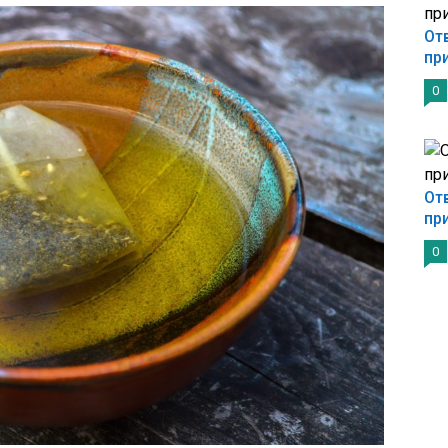
От
пр
0
От
пр
0