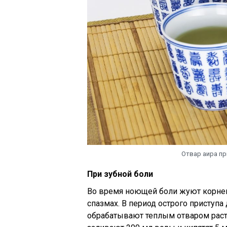
Отвар аира пр
При зубной боли
Во время ноющей боли жуют корнев
спазмах. В период острого приступа
обрабатывают теплым отваром расте